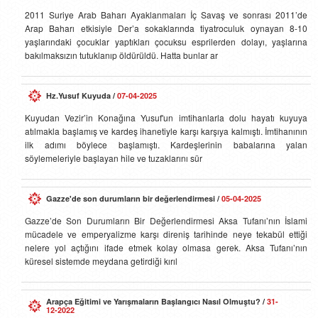
2011 Suriye Arab Baharı Ayaklanmaları İç Savaş ve sonrası 2011’de
Arap Baharı etkisiyle Der’a sokaklarında tiyatroculuk oynayan 8-10
yaşlarındaki çocuklar yaptıkları çocuksu esprilerden dolayı, yaşlarına
bakılmaksızın tutuklanıp öldürüldü. Hatta bunlar ar
Hz.Yusuf Kuyuda
/
07-04-2025
Kuyudan Vezir’in Konağına Yusuf'un imtihanlarla dolu hayatı kuyuya
atılmakla başlamış ve kardeş ihanetiyle karşı karşıya kalmıştı. İmtihanının
ilk adımı böylece başlamıştı. Kardeşlerinin babalarına yalan
söylemeleriyle başlayan hile ve tuzaklarını sür
Gazze'de son durumların bir değerlendirmesi
/
05-04-2025
Gazze’de Son Durumların Bir Değerlendirmesi Aksa Tufanı’nın İslami
mücadele ve emperyalizme karşı direniş tarihinde neye tekabül ettiği
nelere yol açtığını ifade etmek kolay olmasa gerek. Aksa Tufanı’nın
küresel sistemde meydana getirdiği kırıl
Arapça Eğitimi ve Yarışmaların Başlangıcı Nasıl Olmuştu?
/
31-
12-2022