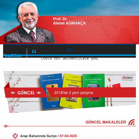
Twitter API error #32:

"Could not authenticate you."
Twitter API error #32:

"Could not authenticate you."
Hakkında
Twitter API error #32:

"Could not authenticate you."
Çalışmaları
Multimedya
2018'de 3 yeni çalışma
Güncel
İletişim
GÜNCEL MAKALELER
Arap Baharında Suriye
/
07-04-2025