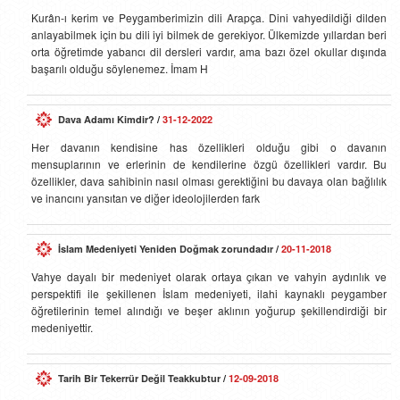
Kurân-ı kerim ve Peygamberimizin dili Arapça. Dini vahyedildiği dilden
anlayabilmek için bu dili iyi bilmek de gerekiyor. Ülkemizde yıllardan beri
orta öğretimde yabancı dil dersleri vardır, ama bazı özel okullar dışında
başarılı olduğu söylenemez. İmam H
Dava Adamı Kimdir?
/
31-12-2022
Her davanın kendisine has özellikleri olduğu gibi o davanın
mensuplarının ve erlerinin de kendilerine özgü özellikleri vardır. Bu
özellikler, dava sahibinin nasıl olması gerektiğini bu davaya olan bağlılık
ve inancını yansıtan ve diğer ideolojilerden fark
İslam Medeniyeti Yeniden Doğmak zorundadır
/
20-11-2018
Vahye dayalı bir medeniyet olarak ortaya çıkan ve vahyin aydınlık ve
perspektifi ile şekillenen İslam medeniyeti, ilahi kaynaklı peygamber
öğretilerinin temel alındığı ve beşer aklının yoğurup şekillendirdiği bir
medeniyettir.
Tarih Bir Tekerrür Değil Teakkubtur
/
12-09-2018