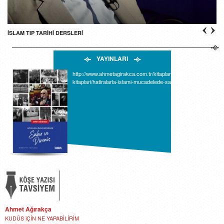
İSLAM TIP TARİHİ DERSLERİ
YAYINLARI
http://www.ahmetagirakca.com.tr/kitaplari/telif-
kitaplari/hatiralarla-islami-mucadelede-sabir-ve-direnis
Ahmet Ağırakça
KUDÜS iÇİN NE YAPABİLİRİM