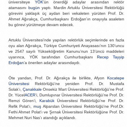
üniversiteye
YÖK
’ün önerdiği adaylar arasından rektör
atamasını
bugün
yaptı. Mardin Artuklu Üniversitesi Rektörlüğü
görevini yaklaşık üç aydan beri vekaleten yürüten Prof. Dr.
Ahmet Ağırakça, Cumhurbaşkanı Erdoğan’ın onayıyla asaleten
bu görevi yürütmeye devam edecek.
Artuklu Üniversitesi’nde yapılan rektörlük seçimlerinde en fazla
oyu alan Ağırakça, Türkiye Cumhuriyeti Anayasası’nın 130’uncu
ve 2547 sayılı Yükseköğretim Kanunu’nun 13’üncü maddeleri
uyarınca, YÖK tarafından Cumhurbaşkanı
Recep Tayyip
Erdoğan
’a önerilen adaylar arasındaydı.
Öte yandan, Prof. Dr. Ağırakça ile birlikte, Afyon
Kocatepe
Üniversitesi
Rektörlüğü’ne yeniden Prof. Dr. Mustafa
Solak’ı,
Çanakkale
Onsekiz Mart Üniversitesi Rektörlüğü’ne Prof.
Dr. Yücel
ACER
’i, Dumlupınar Üniversitesi Rektörlüğü’ne Prof. Dr.
Remzi Gören’i,
Karabük
Üniversitesi Rektörlüğü’ne Prof. Dr.
Refik Polat’ı,
muş
Alparslan Üniversitesi Rektörlüğü’ne Prof.Dr.
Fethi Ahmet Polat’ı ve Şırnak Üniversitesi Rektörlüğüne Prof. Dr.
Mehmet Nuri Nas’ı atandığı açıklandı.