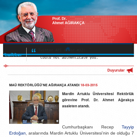
Twitter API error #32:

"Could not authenticate you."
Twitter API error #32:

"Could not authenticate you."
Hakkında
Twitter API error #32:

"Could not authenticate you."
Çalışmaları
Duyurular
Multimedya
MAÜ REKTÖRLÜĞÜ’NE AĞIRAKÇA ATANDI
18-03-2015
Güncel
Mardin Artuklu Üniversitesi Rektörlük
görevine Prof. Dr. Ahmet Ağırakça
İletişim
asaleten atandı.
Cumhurbaşkanı Recep
Tayyip
Erdoğan
, aralarında Mardin Artuklu Üniversitesi’nin de olduğu 7