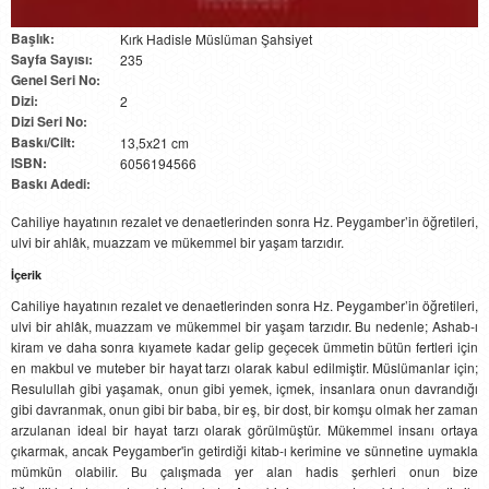
Başlık:
Kırk Hadisle Müslüman Şahsiyet
Sayfa Sayısı:
235
Genel Seri No:
Dizi:
2
Dizi Seri No:
Baskı/Cilt:
13,5x21 cm
ISBN:
6056194566
Baskı Adedi:
Cahiliye hayatının rezalet ve denaetlerinden sonra Hz. Peygamber’in öğretileri,
ulvi bir ahlâk, muazzam ve mükemmel bir yaşam tarzıdır.
İçerik
Cahiliye hayatının rezalet ve denaetlerinden sonra Hz. Peygamber’in öğretileri,
ulvi bir ahlâk, muazzam ve mükemmel bir yaşam tarzıdır. Bu nedenle; Ashab-ı
kiram ve daha sonra kıyamete kadar gelip geçecek ümmetin bütün fertleri için
en makbul ve muteber bir hayat tarzı olarak kabul edilmiştir. Müslümanlar için;
Resulullah gibi yaşamak, onun gibi yemek, içmek, insanlara onun davrandığı
gibi davranmak, onun gibi bir baba, bir eş, bir dost, bir komşu olmak her zaman
arzulanan ideal bir hayat tarzı olarak görülmüştür. Mükemmel insanı ortaya
çıkarmak, ancak Peygamber'in getirdiği kitab-ı kerimine ve sünnetine uymakla
mümkün olabilir. Bu çalışmada yer alan hadis şerhleri onun bize