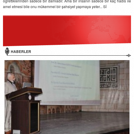
öğrettiklerinden sadece bir damladır. Ama bir insanın sadece bir kaç hadis ile
amel etmesi bile onu mükemmel bir şahsiyet yapmaya yeter... Sİ
HABERLER