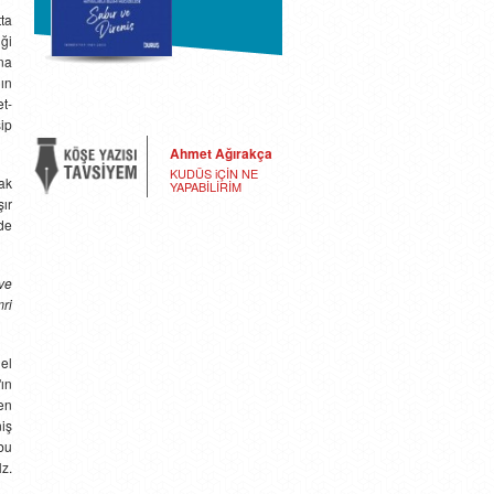
ta
ği
una
http://www.ahmetagirakca.com.tr/kitaplari/telif-
ın
kitaplari/hatiralarla-islami-mucadelede-
et-
sabir-ve-direnis
ip
Ahmet Ağırakça
KUDÜS iÇİN NE
ak
YAPABİLİRİM
şır
ade
 ve
ri
nel
ın
en
niş
bu
z.