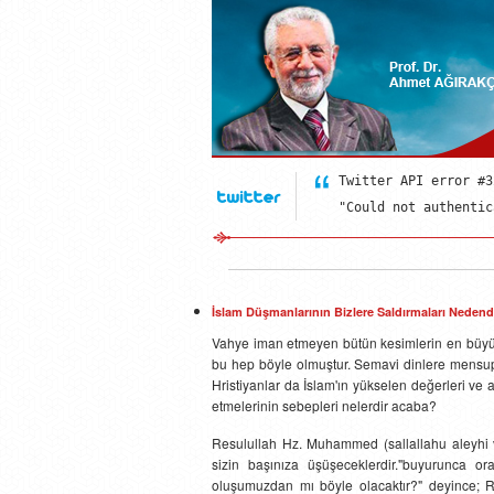
Twitter API error #32
"Could not authentic
Twitter API error #32
"Could not authentic
Twitter API error #32
"Could not authentic
İslam Düşmanlarının Bizlere Saldırmaları Nedend
Vahye iman etmeyen bütün kesimlerin en büyü
bu hep böyle olmuştur. Semavi dinlere mensup 
Hristiyanlar da İslam'ın yükselen değerleri v
etmelerinin sebepleri nelerdir acaba?
Resulullah Hz. Muhammed (sallallahu aleyhi ve
sizin başınıza üşüşeceklerdir."buyurunca 
oluşumuzdan mı böyle olacaktır?" deyince; Res