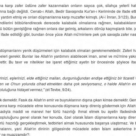
na karşı zafer üstüne zafer kazanmaları onların sayıca çok, silahça yeterli hat
na bağlı değildi. Cenab-ı Allah, Bedir Savaşında Kur'an-ı Keriminde de ifade etti
yardım etmiş ve onları düşmanlarına karşı muzaffer kılmıştı. (Al-i İmran, 3/123). B
ndilerini böbürlendirecek derecede kalabalık olmalarına rağmen, kalabalıkların
ü bütün genişliğine rağmen onlara dar gelmiş, arkalarını dönüp kaçmışlardı bile. (
a ifade edildiği gibi, bundan önce yüce Allah mü'minlere pek çok savaşta zafer nas
düşmanlarını yenik düşürmeleri için kalabalık olmaları gerekmemektedir. Zaferi h
meleri gerekir. Bunlar ise Allah'ın yardımını alabilecek iman, amel ve mü'mine yakı
ettir. Bu tavır ve nitelikler ise işaret ettiğimiz ayetin bir öncesinde şöylece if
inizi, eşlerinizi, elde ettiğiniz malları, durgunluğundan endişe ettiğiniz bir ticareti
en ve O'nun yolunda cihad etmekten daha çok seviyorsanız, o halde Allah'ın em
opluluğuna hidayet vermez,"
(et-Tevbe, 9/24).
ak demektir. Fasık da Allah'ın emir ve buyruklarının dışına çıkan kimse demektir. Ge
arına karşı mücadele etme konusunda düşmana karşı direniş göstermek için Allah'
sadıyla maddi ve manevi her türlü hazırlığı ihmal etmek bu ayetin ifadesind
lar topluluğunu genel olarak her konuda, özel olarak İslam düşmanlarına karşı dire
rlü hazırlığı gerçekleştirmek, tedbirleri almak hususunda başarıya ulaştırmaz. Ve 
malarını, yani Allah'ın dininin gölgesinde mücadele eden İslam askerlerine H
er ne muazzamdır?;