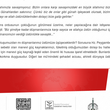
lahımızla savaşmıyoruz. Bizim onlara karşı savaşımızdaki en büyük silahımız biz
Günahlardan sakınınız. Çünkü biz de onlar gibi günah işleyecek olursak, bizim
ayı ve silah üstünlüklerinden dolayı) bize galip gelirler."
ans ordusunun çokluğunun görülmesi üzerine, neler yapılacağına dair istişare
ti:
"Biz şimdiye kadar düşmanlarımıza karşı sayıca ve silahça üstün olduğumuz iç
nancımızın verdiği üstünlükle savaştık..."
az oluşumuzdan mı düşmanlarımız üstümüze üşüşeceklerdir? Sorusuna Hz. Peygambe
i sebebi olan manevi güç kaynaklarımızı, tüketmiş olduğumuzdan dolayı bu halle
im için manevi güç kaynağı teşkil eden önemli iki hususa işaret etmektedir. Bunlar
 korkma duygusudur. Diğeri ise mü'mindeki şehadet arzusu, ahireti dünyaya üst