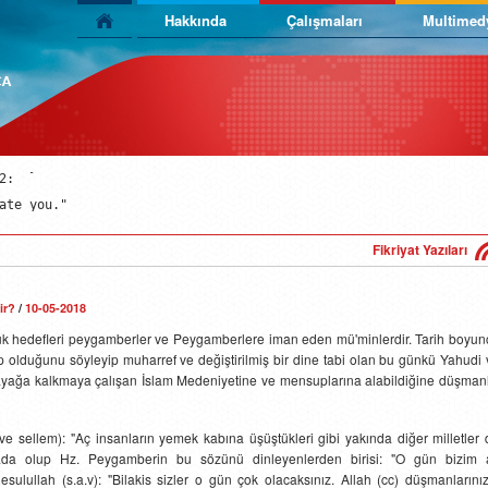
Hakkında
Çalışmaları
Multimed
:

ate you."
:

ate you."
:

ate you."
Fikriyat Yazıları
ir?
/
10-05-2018
k hedefleri peygamberler ve Peygamberlere iman eden mü'minlerdir. Tarih boyun
olduğunu söyleyip muharref ve değiştirilmiş bir dine tabi olan bu günkü Yahudi 
e ayağa kalkmaya çalışan İslam Medeniyetine ve mensuplarına alabildiğine düşmanl
 sellem): "Aç insanların yemek kabına üşüştükleri gibi yakında diğer milletler 
orada olup Hz. Peygamberin bu sözünü dinleyenlerden birisi: "O gün bizim 
ulullah (s.a.v): "Bilakis sizler o gün çok olacaksınız. Allah (cc) düşmanlarınız