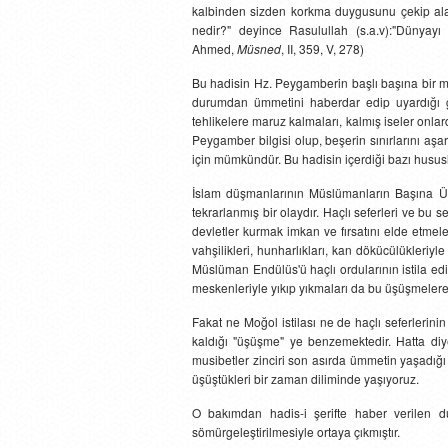
kalbinden sizden korkma duygusunu çekip alaca
nedir?" deyince Rasulullah (s.a.v):"Dünya
Ahmed,
Müsned
, II, 359, V, 278)
Bu hadisin Hz. Peygamberin başlı başına bir mu
durumdan ümmetini haberdar edip uyardığı gib
tehlikelere maruz kalmaları, kalmış iseler onlard
Peygamber bilgisi olup, beşerin sınırlarını aş
için mümkündür. Bu hadisin içerdiği bazı husu
İslam düşmanlarının Müslümanların Başına Ü
tekrarlanmış bir olaydır. Haçlı seferleri ve bu
devletler kurmak imkan ve fırsatını elde etmeler
vahşilikleri, hunharlıkları, kan dökücülükleriyl
Müslüman Endülüs'ü haçlı ordularının istila ed
meskenleriyle yıkıp yıkmaları da bu üşüşmelere 
Fakat ne Moğol istilası ne de haçlı seferlerinin
kaldığı "üşüşme" ye benzemektedir. Hatta diyeb
musibetler zinciri son asırda ümmetin yaşadığı
üşüştükleri bir zaman diliminde yaşıyoruz.
O bakımdan hadis-i şerifte haber verilen d
sömürgeleştirilmesiyle ortaya çıkmıştır.