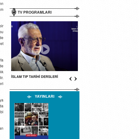
hn
am
TV PROGRAMLARI
bir
bu
 de
et
fa
nde
dık
İSLAM TIP TARİHİ DERSLERİ
ir.
ri
YAYINLARI
ıya
da
bi
an