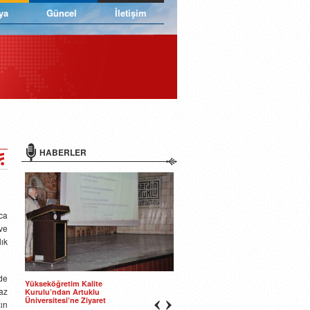
ya
Güncel
İletişim
HABERLER
ca
ve
ık
de
Yükseköğretim Kalite
az
Kurulu’ndan Artuklu
Üniversitesi’ne Ziyaret
ın