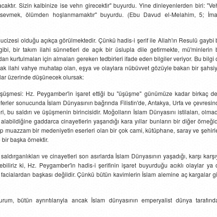
ktır. Sizin kalbinize ise vehn girecektir" buyurdu. Yine dinleyenlerden biri: "Ve
yı sevmek, ölümden hoşlanmamaktır" buyurdu. (Ebu Davud el-Melahim, 5; İm
cizesi olduğu açıkça görülmektedir. Çünkü hadis-i şerif ile Allah'ın Resulü gaybi 
i, bir takım ilahi sünnetleri de açık bir üslupla dile getirmekte, mü'minlerin 
an kurtulmaları için almaları gereken tedbirleri ifade eden bilgiler veriyor. Bu bilgi
arak ilahi vahye muhatap olan, eşya ve olaylara nübüvvet gözüyle bakan bir şahsiy
slar üzerinde düşünecek olursak:
şüşmesi: Hz. Peygamber'in işaret ettiği bu "üşüşme" günümüze kadar birkaç de
 seferler sonucunda İslam Dünyasının bağrında Filistin'de, Antakya, Urfa ve çevresi
i, bu saldırı ve üşüşmenin birincisidir. Moğolların İslam Dünyasını istilaları, olma
e alabildiğine gaddarca cinayetlerin yaşandığı kara yıllar bunların bir diğer örneğid
ip muazzam bir medeniyetin eserleri olan bir çok cami, kütüphane, saray ve şehirle
bir başka örnektir.
 saldırganlıkları ve cinayetleri son asırlarda İslam Dünyasının yaşadığı, karşı karş
iliriz ki, Hz. Peygamber'in hadis-i şerifinin işaret buyurduğu acıklı olaylar ya 
 facialardan başkası değildir. Çünkü bütün kavimlerin İslam alemine aç kargalar gi
urum, bütün ayrıntılarıyla ancak İslam dünyasının emperyalist dünya tarafınd