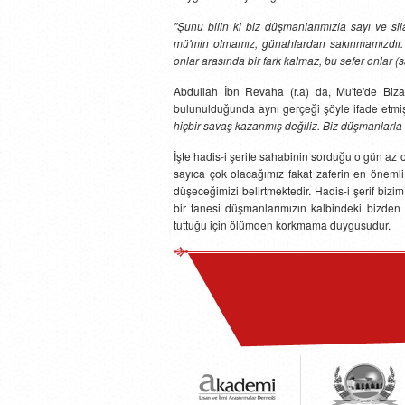
"Şunu bilin ki biz düşmanlarımızla sayı ve si
mü'min olmamız, günahlardan sakınmamızdır. 
onlar arasında bir fark kalmaz, bu sefer onlar (s
Abdullah İbn Revaha (r.a) da, Mu'te'de Biz
bulunulduğunda aynı gerçeği şöyle ifade etmiş
hiçbir savaş kazanmış değiliz. Biz düşmanlarla i
İşte hadis-i şerife sahabinin sorduğu o gün 
sayıca çok olacağımız fakat zaferin en öneml
düşeceğimizi belirtmektedir. Hadis-i şerif biz
bir tanesi düşmanlarımızın kalbindeki bizden
tuttuğu için ölümden korkmama duygusudur.