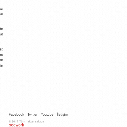
im
le
de
in
r,
re
dan
ün
Facebook
Twitter
Youtube
İletişim
© 2017 Tüm hakları saklıdır
beework