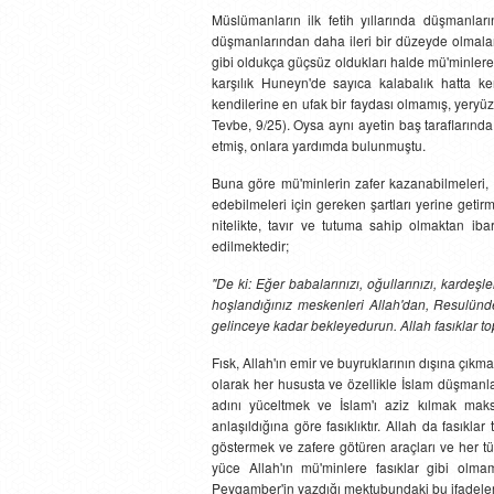
Müslümanların ilk fetih yıllarında düşmanları
düşmanlarından daha ileri bir düzeyde olmaları
gibi oldukça güçsüz oldukları halde mü'minlere 
karşılık Huneyn'de sayıca kalabalık hatta ke
kendilerine en ufak bir faydası olmamış, yeryüz
Tevbe, 9/25). Oysa aynı ayetin baş taraflarınd
etmiş, onlara yardımda bulunmuştu.
Buna göre mü'minlerin zafer kazanabilmeleri, 
edebilmeleri için gereken şartları yerine getir
nitelikte, tavır ve tutuma sahip olmaktan ibar
edilmektedir;
"De ki: Eğer babalarınızı, oğullarınızı, kardeşler
hoşlandığınız meskenleri Allah'dan, Resulünd
gelinceye kadar bekleyedurun. Allah fasıklar t
Fısk, Allah'ın emir ve buyruklarının dışına çıkm
olarak her hususta ve özellikle İslam düşmanl
adını yüceltmek ve İslam'ı aziz kılmak mak
anlaşıldığına göre fasıklıktır. Allah da fasık
göstermek ve zafere götüren araçları ve her tü
yüce Allah'ın mü'minlere fasıklar gibi olma
Peygamber'in yazdığı mektubundaki bu ifadel